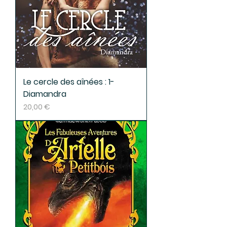
Le cercle des aînées : 1-
Diamandra
Prix
20,00 €