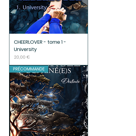
CHEERLOVER - tome 1 -
University
Prix
20,00 €
PRÉCOMMANDE