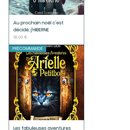
Au prochain noël c'est
décidé, j'HIBERNE
Prix
18,00 €
PRÉCOMMANDE
Les fabuleuses aventures