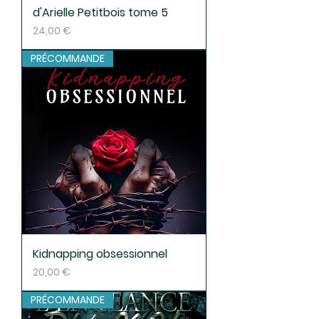
d'Arielle Petitbois tome 5
Prix
24,00 €
PRÉCOMMANDE
Kidnapping obsessionnel
Prix
20,00 €
PRÉCOMMANDE