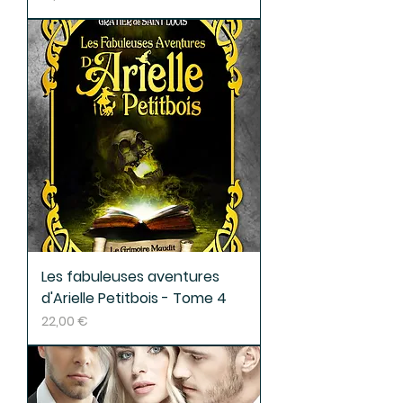
Les fabuleuses aventures
d'Arielle Petitbois - Tome 4
Prix
22,00 €