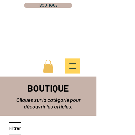
BOUTIQUE
Éditions
Legacy
Tel un Phoenix, les écrits, naissent et
renaissent, ils sont notre héritage...
BOUTIQUE
Cliques sur la catégorie pour
découvrir les articles.
Filtrer