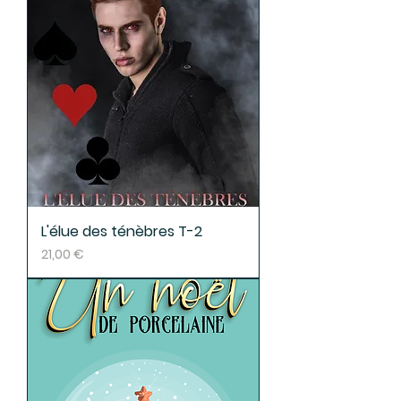
L'élue des ténèbres T-2
Prix
21,00 €