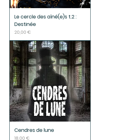
Le cercle des aîné(e)s t.2 :
Destinée
Prix
20,00 €
Cendres de lune
Prix
18,00 €