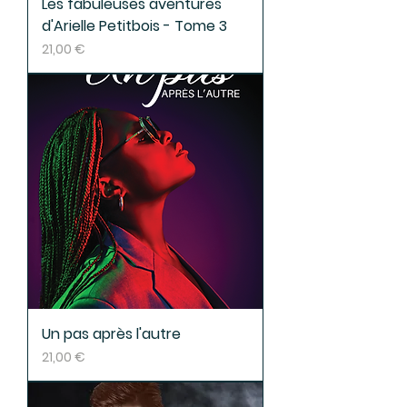
Les fabuleuses aventures
d'Arielle Petitbois - Tome 3
Prix
21,00 €
Un pas après l'autre
Prix
21,00 €