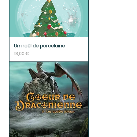
Un noël de porcelaine
Prix
18,00 €