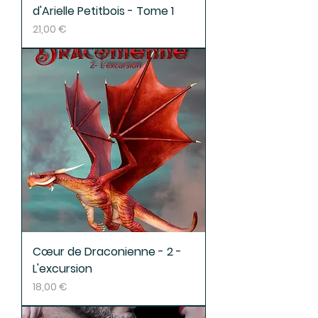
d'Arielle Petitbois - Tome 1
Prix
21,00 €
Cœur de Draconienne - 2 -
L'excursion
Prix
18,00 €