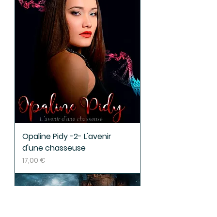
Opaline Pidy -2- L'avenir
d'une chasseuse
Prix
17,00 €